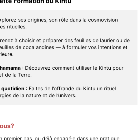
ette Formation du Kintu
xplorez ses origines, son rôle dans la cosmovision
s rituelles.
enez à choisir et préparer des feuilles de laurier ou de
euilles de coca andines — à formuler vos intentions et
ieure.
achamama
: Découvrez comment utiliser le Kintu pour
t de la Terre.
 quotidien
: Faites de l’offrande du Kintu un rituel
gies de la nature et de l’univers.
vous?
n premier pas, ou déjà engagé·e dans une pratique